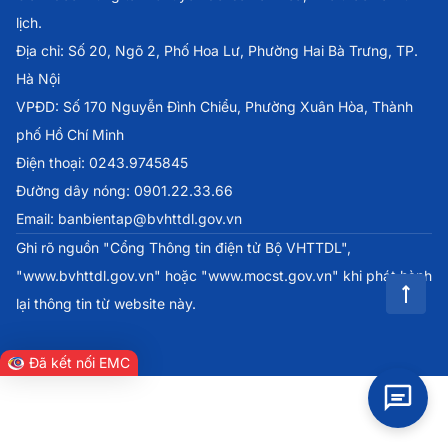
lịch.
Địa chỉ: Số 20, Ngõ 2, Phố Hoa Lư, Phường Hai Bà Trưng, TP.
Hà Nội
VPĐD: Số 170 Nguyễn Đình Chiểu, Phường Xuân Hòa, Thành
phố Hồ Chí Minh
Điện thoại: 0243.9745845
Đường dây nóng: 0901.22.33.66
Email: banbientap@bvhttdl.gov.vn
Ghi rõ nguồn "Cổng Thông tin điện tử Bộ VHTTDL",
"www.bvhttdl.gov.vn" hoặc "www.mocst.gov.vn" khi phát hành
lại thông tin từ website này.
Đã kết nối EMC