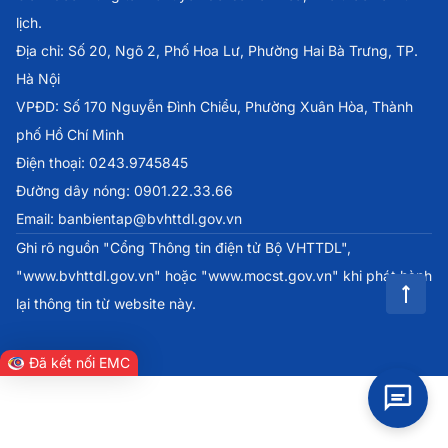
lịch.
Địa chỉ: Số 20, Ngõ 2, Phố Hoa Lư, Phường Hai Bà Trưng, TP.
Hà Nội
VPĐD: Số 170 Nguyễn Đình Chiểu, Phường Xuân Hòa, Thành
phố Hồ Chí Minh
Điện thoại: 0243.9745845
Đường dây nóng: 0901.22.33.66
Email: banbientap@bvhttdl.gov.vn
Ghi rõ nguồn "Cổng Thông tin điện tử Bộ VHTTDL",
"www.bvhttdl.gov.vn" hoặc "www.mocst.gov.vn" khi phát hành
lại thông tin từ website này.
Đã kết nối EMC