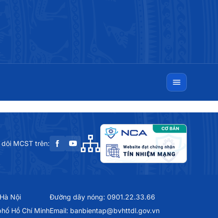
 dõi MCST trên:
 Hà Nội
Đường dây nóng: 0901.22.33.66
phố Hồ Chí Minh
Email: banbientap@bvhttdl.gov.vn