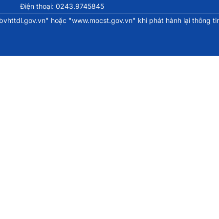
Điện thoại: 0243.9745845
httdl.gov.vn" hoặc "www.mocst.gov.vn" khi phát hành lại thông tin