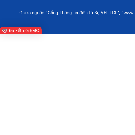
Ghi rõ nguồn "Cổng Thông tin điện tử Bộ VHTTDL", "www.bv
Đã kết nối EMC