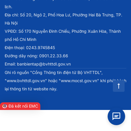
lịch.
Địa chỉ: Số 20, Ngõ 2, Phố Hoa Lư, Phường Hai Bà Trưng, TP.
Hà Nội
VPĐD: Số 170 Nguyễn Đình Chiểu, Phường Xuân Hòa, Thành
phố Hồ Chí Minh
Điện thoại: 0243.9745845
Đường dây nóng: 0901.22.33.66
Email: banbientap@bvhttdl.gov.vn
Ghi rõ nguồn "Cổng Thông tin điện tử Bộ VHTTDL",
"www.bvhttdl.gov.vn" hoặc "www.mocst.gov.vn" khi phát hành
lại thông tin từ website này.
Đã kết nối EMC