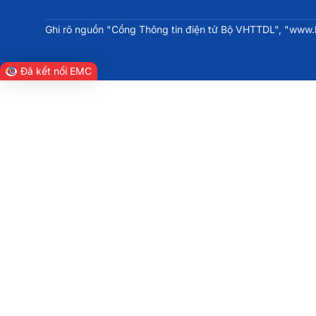
Ghi rõ nguồn "Cổng Thông tin điện tử Bộ VHTTDL", "www.bv
Đã kết nối EMC