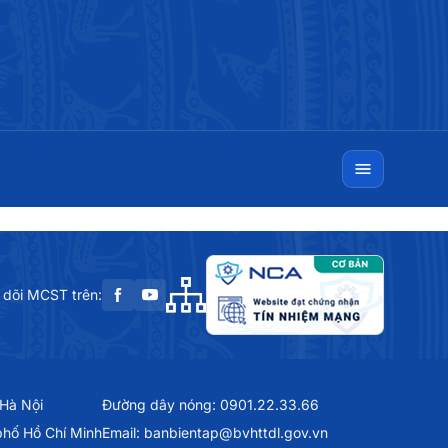
 dõi MCST trên:
 Hà Nội
Đường dây nóng: 0901.22.33.66
phố Hồ Chí Minh
Email: banbientap@bvhttdl.gov.vn