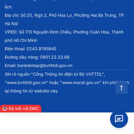
lịch.
Địa chỉ: Số 20, Ngõ 2, Phố Hoa Lư, Phường Hai Bà Trưng, TP.
Hà Nội
VPĐD: Số 170 Nguyễn Đình Chiểu, Phường Xuân Hòa, Thành
phố Hồ Chí Minh
Điện thoại: 0243.9745845
Đường dây nóng: 0901.22.33.66
Email: banbientap@bvhttdl.gov.vn
Ghi rõ nguồn "Cổng Thông tin điện tử Bộ VHTTDL",
"www.bvhttdl.gov.vn" hoặc "www.mocst.gov.vn" khi phát hành
lại thông tin từ website này.
Đã kết nối EMC