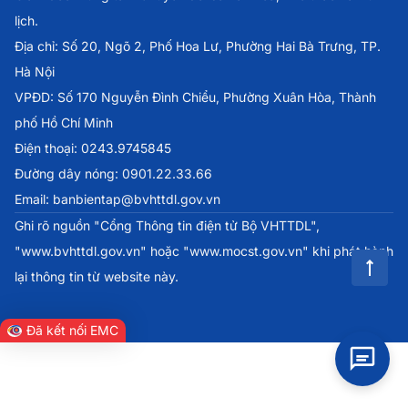
lịch.
Địa chỉ: Số 20, Ngõ 2, Phố Hoa Lư, Phường Hai Bà Trưng, TP.
Hà Nội
VPĐD: Số 170 Nguyễn Đình Chiểu, Phường Xuân Hòa, Thành
phố Hồ Chí Minh
Điện thoại: 0243.9745845
Đường dây nóng: 0901.22.33.66
Email: banbientap@bvhttdl.gov.vn
Ghi rõ nguồn "Cổng Thông tin điện tử Bộ VHTTDL",
"www.bvhttdl.gov.vn" hoặc "www.mocst.gov.vn" khi phát hành
lại thông tin từ website này.
Đã kết nối EMC