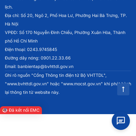
lịch.
Địa chỉ: Số 20, Ngõ 2, Phố Hoa Lư, Phường Hai Bà Trưng, TP.
Hà Nội
VPĐD: Số 170 Nguyễn Đình Chiểu, Phường Xuân Hòa, Thành
phố Hồ Chí Minh
Điện thoại: 0243.9745845
Đường dây nóng: 0901.22.33.66
Email: banbientap@bvhttdl.gov.vn
Ghi rõ nguồn "Cổng Thông tin điện tử Bộ VHTTDL",
"www.bvhttdl.gov.vn" hoặc "www.mocst.gov.vn" khi phát hành
lại thông tin từ website này.
Đã kết nối EMC