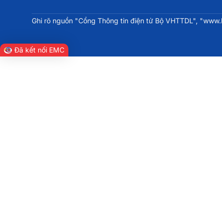
Ghi rõ nguồn "Cổng Thông tin điện tử Bộ VHTTDL", "www.bv
Đã kết nối EMC