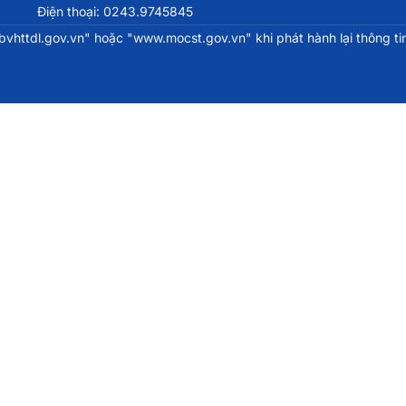
Điện thoại: 0243.9745845
httdl.gov.vn" hoặc "www.mocst.gov.vn" khi phát hành lại thông tin