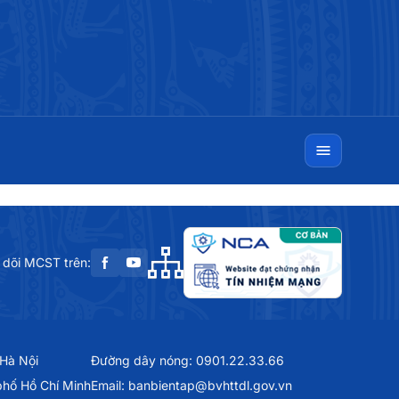
 dõi MCST trên:
 Hà Nội
Đường dây nóng: 0901.22.33.66
phố Hồ Chí Minh
Email: banbientap@bvhttdl.gov.vn