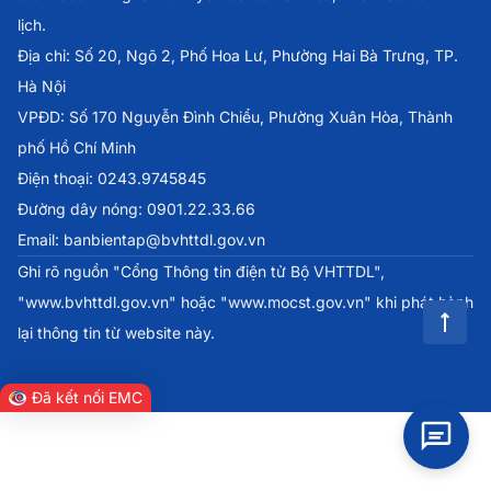
lịch.
Địa chỉ: Số 20, Ngõ 2, Phố Hoa Lư, Phường Hai Bà Trưng, TP.
Hà Nội
VPĐD: Số 170 Nguyễn Đình Chiểu, Phường Xuân Hòa, Thành
phố Hồ Chí Minh
Điện thoại: 0243.9745845
Đường dây nóng: 0901.22.33.66
Email: banbientap@bvhttdl.gov.vn
Ghi rõ nguồn "Cổng Thông tin điện tử Bộ VHTTDL",
"www.bvhttdl.gov.vn" hoặc "www.mocst.gov.vn" khi phát hành
lại thông tin từ website này.
Đã kết nối EMC