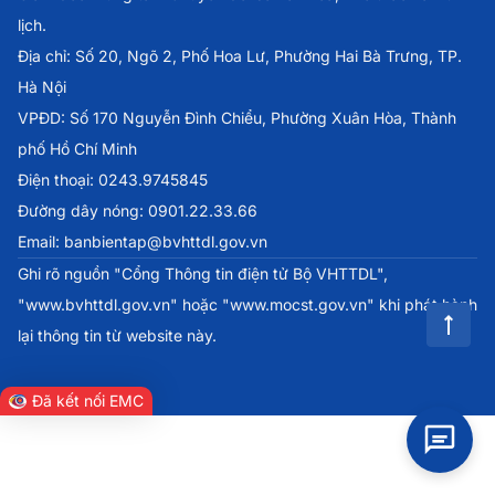
lịch.
Địa chỉ: Số 20, Ngõ 2, Phố Hoa Lư, Phường Hai Bà Trưng, TP.
Hà Nội
VPĐD: Số 170 Nguyễn Đình Chiểu, Phường Xuân Hòa, Thành
phố Hồ Chí Minh
Điện thoại: 0243.9745845
Đường dây nóng: 0901.22.33.66
Email: banbientap@bvhttdl.gov.vn
Ghi rõ nguồn "Cổng Thông tin điện tử Bộ VHTTDL",
"www.bvhttdl.gov.vn" hoặc "www.mocst.gov.vn" khi phát hành
lại thông tin từ website này.
Đã kết nối EMC