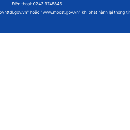
Điện thoại: 0243.9745845
httdl.gov.vn" hoặc "www.mocst.gov.vn" khi phát hành lại thông tin