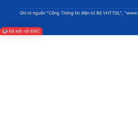
Ghi rõ nguồn "Cổng Thông tin điện tử Bộ VHTTDL", "www.bv
Đã kết nối EMC