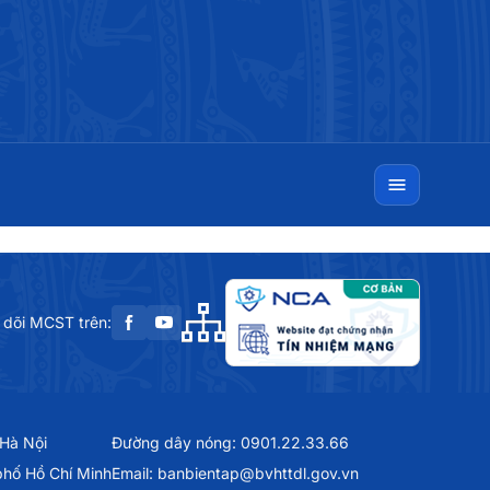
 dõi MCST trên:
 Hà Nội
Đường dây nóng: 0901.22.33.66
phố Hồ Chí Minh
Email: banbientap@bvhttdl.gov.vn