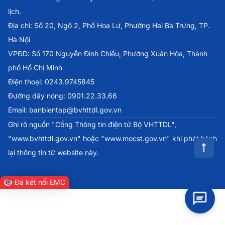
lịch.
Địa chỉ: Số 20, Ngõ 2, Phố Hoa Lư, Phường Hai Bà Trưng, TP.
Hà Nội
VPĐD: Số 170 Nguyễn Đình Chiểu, Phường Xuân Hòa, Thành
phố Hồ Chí Minh
Điện thoại: 0243.9745845
Đường dây nóng: 0901.22.33.66
Email: banbientap@bvhttdl.gov.vn
Ghi rõ nguồn "Cổng Thông tin điện tử Bộ VHTTDL",
"www.bvhttdl.gov.vn" hoặc "www.mocst.gov.vn" khi phát hành
lại thông tin từ website này.
Đã kết nối EMC