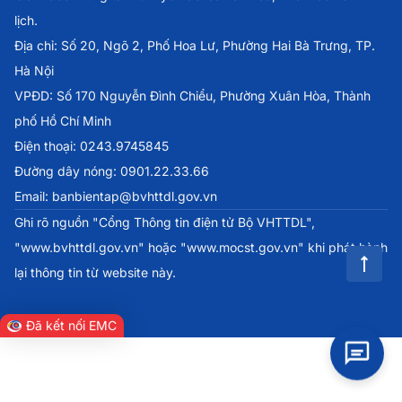
lịch.
Địa chỉ: Số 20, Ngõ 2, Phố Hoa Lư, Phường Hai Bà Trưng, TP.
Hà Nội
VPĐD: Số 170 Nguyễn Đình Chiểu, Phường Xuân Hòa, Thành
phố Hồ Chí Minh
Điện thoại: 0243.9745845
Đường dây nóng: 0901.22.33.66
Email: banbientap@bvhttdl.gov.vn
Ghi rõ nguồn "Cổng Thông tin điện tử Bộ VHTTDL",
"www.bvhttdl.gov.vn" hoặc "www.mocst.gov.vn" khi phát hành
lại thông tin từ website này.
Đã kết nối EMC