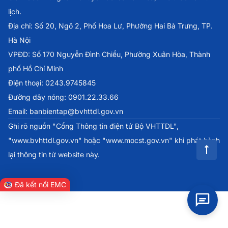
lịch.
Địa chỉ: Số 20, Ngõ 2, Phố Hoa Lư, Phường Hai Bà Trưng, TP.
Hà Nội
VPĐD: Số 170 Nguyễn Đình Chiểu, Phường Xuân Hòa, Thành
phố Hồ Chí Minh
Điện thoại: 0243.9745845
Đường dây nóng: 0901.22.33.66
Email: banbientap@bvhttdl.gov.vn
Ghi rõ nguồn "Cổng Thông tin điện tử Bộ VHTTDL",
"www.bvhttdl.gov.vn" hoặc "www.mocst.gov.vn" khi phát hành
lại thông tin từ website này.
Đã kết nối EMC