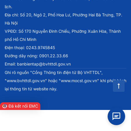
lịch.
Địa chỉ: Số 20, Ngõ 2, Phố Hoa Lư, Phường Hai Bà Trưng, TP.
Hà Nội
VPĐD: Số 170 Nguyễn Đình Chiểu, Phường Xuân Hòa, Thành
phố Hồ Chí Minh
Điện thoại: 0243.9745845
Đường dây nóng: 0901.22.33.66
Email: banbientap@bvhttdl.gov.vn
Ghi rõ nguồn "Cổng Thông tin điện tử Bộ VHTTDL",
"www.bvhttdl.gov.vn" hoặc "www.mocst.gov.vn" khi phát hành
lại thông tin từ website này.
Đã kết nối EMC