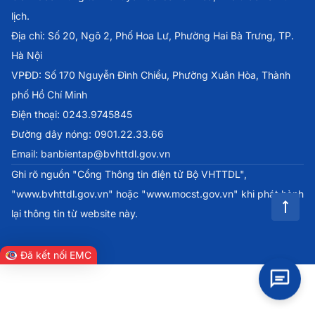
lịch.
Địa chỉ: Số 20, Ngõ 2, Phố Hoa Lư, Phường Hai Bà Trưng, TP.
Hà Nội
VPĐD: Số 170 Nguyễn Đình Chiểu, Phường Xuân Hòa, Thành
phố Hồ Chí Minh
Điện thoại: 0243.9745845
Đường dây nóng: 0901.22.33.66
Email: banbientap@bvhttdl.gov.vn
Ghi rõ nguồn "Cổng Thông tin điện tử Bộ VHTTDL",
"www.bvhttdl.gov.vn" hoặc "www.mocst.gov.vn" khi phát hành
lại thông tin từ website này.
Đã kết nối EMC