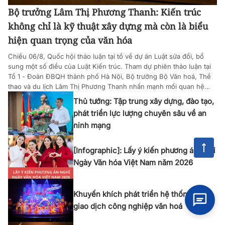
Bộ trưởng Lâm Thị Phương Thanh: Kiến trúc
không chỉ là kỹ thuật xây dựng mà còn là biểu
hiện quan trọng của văn hóa
Chiều 06/8, Quốc hội thảo luận tại tổ về dự án Luật sửa đổi, bổ
sung một số điều của Luật Kiến trúc. Tham dự phiên thảo luận tại
Tổ 1 - Đoàn ĐBQH thành phố Hà Nội, Bộ trưởng Bộ Văn hoá, Thể
thao và du lịch Lâm Thị Phương Thanh nhấn mạnh mối quan hệ
mật thiết giữa Luật Kiến trúc và việc bảo tồn bản sắc văn hóa dân
Thủ tướng: Tập trung xây dựng, đào tạo,
tộc, theo đó, kiến trúc không chỉ là kỹ thuật xây dựng mà còn là
phát triển lực lượng chuyên sâu về an
biểu hiện quan trọng của văn hóa, đòi hỏi sự đồng bộ hóa giữa các
ninh mạng
quy định pháp luật để bảo vệ các di sản văn hóa và không gian lịch
sử.
[Infographic]: Lấy ý kiến phương án nghỉ
Ngày Văn hóa Việt Nam năm 2026
Khuyến khích phát triển hệ thống sàn
giao dịch công nghiệp văn hoá