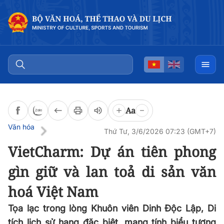
Đọc bài
0:00
/
0:00
Aa
Văn hóa
Thứ Tư, 3/6/2026 07:23 (GMT+7)
VietCharm: Dự án tiên phong
gìn giữ và lan toả di sản văn
hoá Việt Nam
Tọa lạc trong lòng Khuôn viên Dinh Độc Lập, Di
tích lịch sử hạng đặc biệt, mang tính biểu tượng