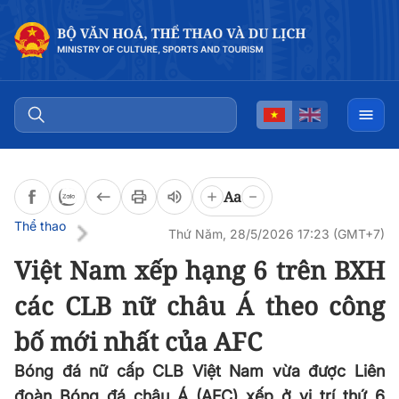
Đọc bài
0:00
/
0:00
Aa
Thể thao
Thứ Năm, 28/5/2026 17:23 (GMT+7)
Việt Nam xếp hạng 6 trên BXH
các CLB nữ châu Á theo công
bố mới nhất của AFC
Bóng đá nữ cấp CLB Việt Nam vừa được Liên
đoàn Bóng đá châu Á (AFC) xếp ở vị trí thứ 6