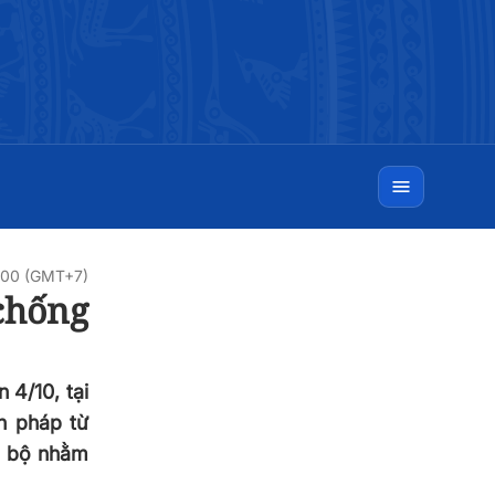
6:00 (GMT+7)
chống
 4/10, tại
n pháp từ
ng bộ nhằm