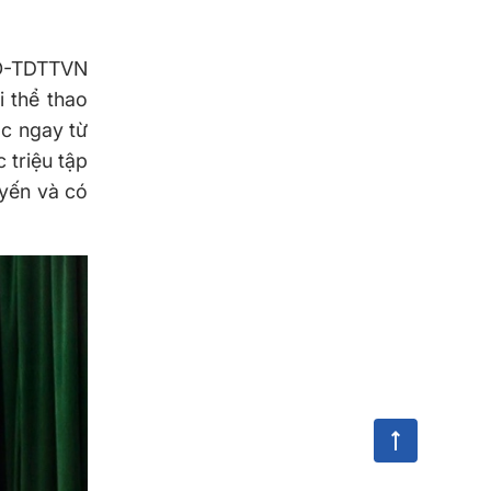
QĐ-TDTTVN
 thể thao
ọc ngay từ
 triệu tập
uyến và có