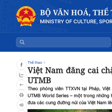
Đọc bài
0:00
/
0:00
Thể thao
Việt Nam đăng cai chặ
UTMB
Theo phóng viên TTXVN tại Pháp, Việt
UTMB World Series – một trong những hệ 
đưa các cung đường núi của Việt Nam lên