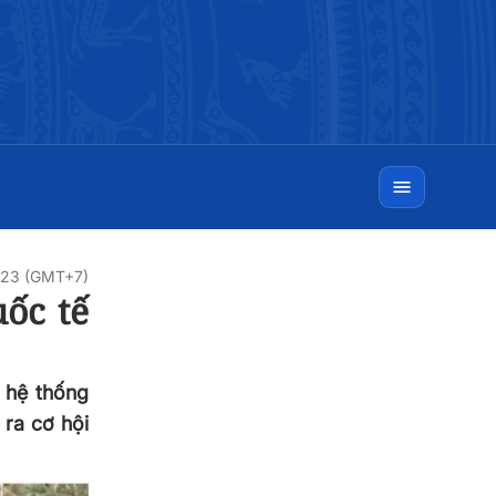
9:23 (GMT+7)
ốc tế
 hệ thống
 ra cơ hội