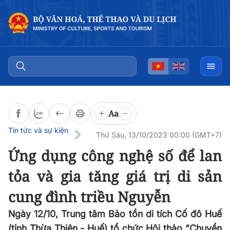
Đọc bài
0:00
/
0:00
Aa
Tin tức và sự kiện
Thứ Sáu, 13/10/2023 00:00 (GMT+7)
Ứng dụng công nghệ số để lan
tỏa và gia tăng giá trị di sản
cung đình triều Nguyễn
Ngày 12/10, Trung tâm Bảo tồn di tích Cố đô Huế
(tỉnh Thừa Thiên - Huế) tổ chức Hội thảo “Chuyển