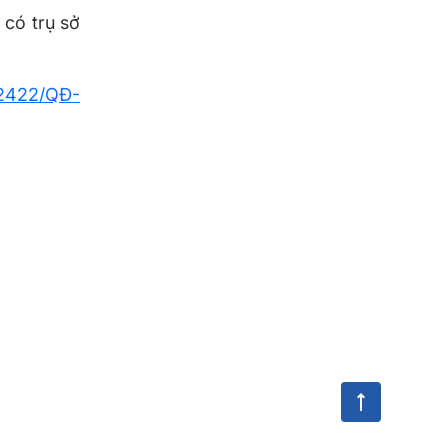
 có trụ sở
2422/QĐ-