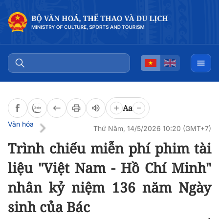
Đọc bài
0:00
/
0:00
Aa
Văn hóa
Thứ Năm, 14/5/2026 10:20 (GMT+7)
Trình chiếu miễn phí phim tài
liệu "Việt Nam - Hồ Chí Minh"
nhân kỷ niệm 136 năm Ngày
sinh của Bác