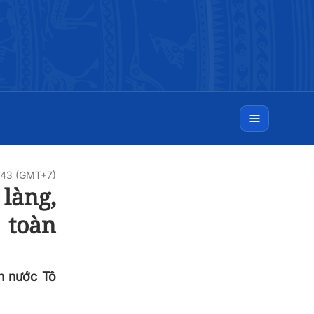
7:43 (GMT+7)
làng,
 toàn
ch nước Tô