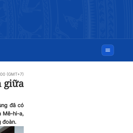
0:00 (GMT+7)
h giữa
ùng đã có
 Mê-hi-a,
g đoàn.