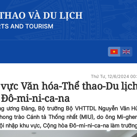
Thứ Tư, 12/6/2024 0
 vực Văn hóa-Thể thao-Du lịc
 Đô-mi-ni-ca-na
Trung ương Đảng, Bộ trưởng Bộ VHTTDL Nguyễn Văn H
Phong trào Cánh tả Thống nhất (MIU), do ông Mi-ghen
hội nhập khu vực, Cộng hòa Đô-mi-ni-ca-na làm trưởn