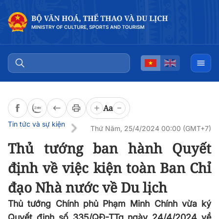
Đọc bài
0:00
/
0:00
Aa
Tin tức và sự kiện
Thứ Năm, 25/4/2024 00:00 (GMT+7)
Thủ tướng ban hành Quyết
định về việc kiện toàn Ban Chỉ
đạo Nhà nước về Du lịch
Thủ tướng Chính phủ Phạm Minh Chính vừa ký
Quyết định số 335/QĐ-TTg ngày 24/4/2024 về