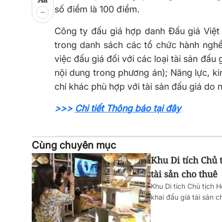
số điểm là 100 điểm.
Công ty đấu giá hợp danh Đấu giá Việt
trong danh sách các tổ chức hành nghề 
việc đấu giá đối với các loại tài sản đấu
nội dung trong phương án); Năng lực, ki
chí khác phù hợp với tài sản đấu giá do n
>>>
Chi tiết Thông báo tại đây
Cùng chuyên mục
Khu Di tích Chủ 
tài sản cho thuê
Khu Di tích Chủ tịch
khai đấu giá tài sản c