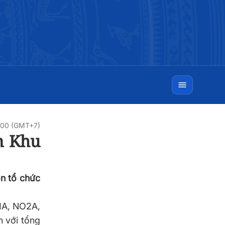
0:00 (GMT+7)
n Khu
n tổ chức
IIA, NO2A,
n với tổng