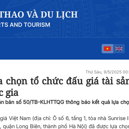
Thứ Sáu, 9/5/2025 0
 chọn tổ chức đấu giá tài sả
c gia
Văn bản số 50/TB-KLHTTQG thông báo kết quả lựa chọ
á Việt Nam (địa chỉ: Ô số 6, tầng 1, tòa nhà Sunrise 
 quận Long Biên, thành phố Hà Nội) đã được lựa chọ