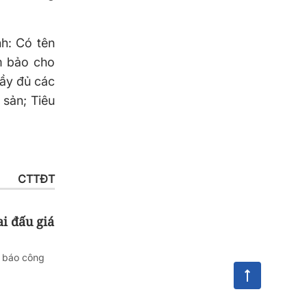
h: Có tên
ảm bảo cho
đầy đủ các
 sản; Tiêu
CTTĐT
ai đấu giá
g báo công