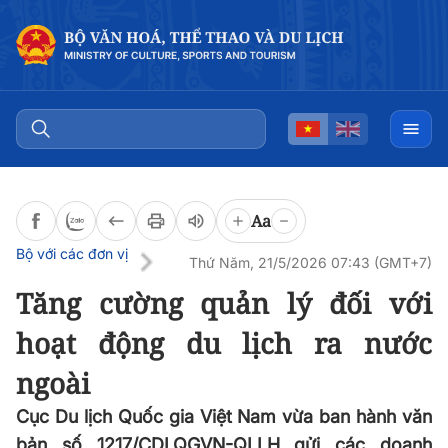
Đọc bài
0:00
/
0:00
Aa
Bộ với các đơn vị
Thứ Năm, 21/5/2026 07:43 (GMT+7)
Tăng cường quản lý đối với
hoạt động du lịch ra nước
ngoài
Cục Du lịch Quốc gia Việt Nam vừa ban hành văn
bản số 1217/CDLQGVN-QLLH gửi các doanh