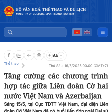
Đọc bài
0:00
/
0:00
Aa
Thể thao
Thứ Sáu, 16/5/2025 00:00 (GMT+7)
Tăng cường các chương trình
hợp tác giữa Liên đoàn Cờ hai
nước Việt Nam và Azerbaijan
Sáng 15/5, tại Cục TDTT Việt Nam, đại diện Liên
đoàn Cờ Việt Nam đã có buổi tiếp đón ngài Đại sứ