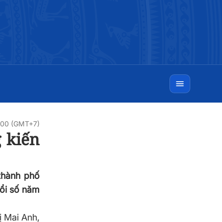
:00 (GMT+7)
 kiến
thành phố
đổi số năm
ị Mai Anh,