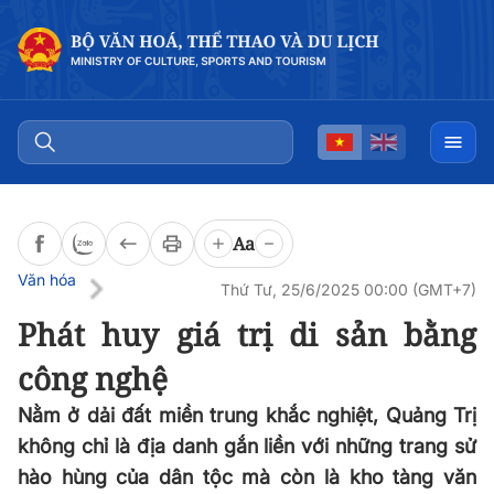
Đọc bài
0:00
/
0:00
Aa
Văn hóa
Thứ Tư, 25/6/2025 00:00 (GMT+7)
Phát huy giá trị di sản bằng
công nghệ
Nằm ở dải đất miền trung khắc nghiệt, Quảng Trị
không chỉ là địa danh gắn liền với những trang sử
hào hùng của dân tộc mà còn là kho tàng văn