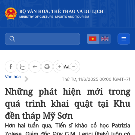
Đọc bài
0:00
/
0:00
Aa
Văn hóa
Thứ Tư, 11/6/2025 00:00 (GMT+7)
Những phát hiện mới trong
quá trình khai quật tại Khu
đền tháp Mỹ Sơn
Hơn hai tuần qua, Tiến sĩ khảo cổ học Patrizia
Zolese, Giám đốc Qũy C.M. Lerici (Italy) luôn có