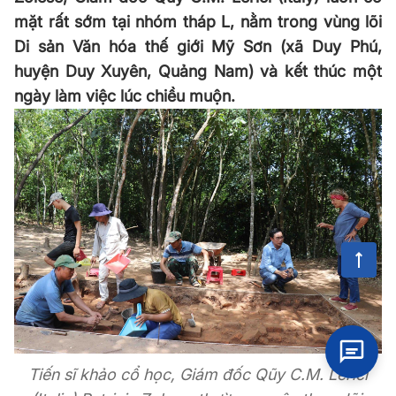
mặt rất sớm tại nhóm tháp L, nằm trong vùng lõi
Di sản Văn hóa thế giới Mỹ Sơn (xã Duy Phú,
huyện Duy Xuyên, Quảng Nam) và kết thúc một
ngày làm việc lúc chiều muộn.
Tiến sĩ khảo cổ học, Giám đốc Qũy C.M. Lerici