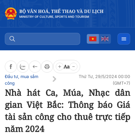
Đọc bài
0:00
/
0:00
Aa
Đầu tư, mua sắm
Thứ Tư, 29/5/2024 00:00
công
(GMT+7)
Nhà hát Ca, Múa, Nhạc dân
gian Việt Bắc: Thông báo Giá
tài sản công cho thuê trực tiếp
năm 2024