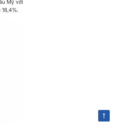
âu Mỹ với
g 18,4%.