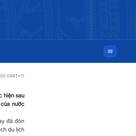
:00 (GMT+7)
c hiện sau
h của nước
ày đã đón
ch du lịch