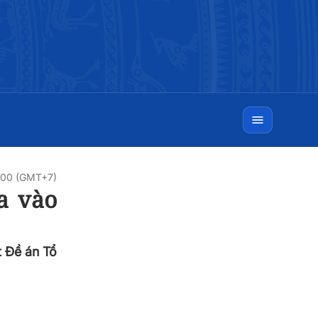
0:00 (GMT+7)
a vào
 Đề án Tổ