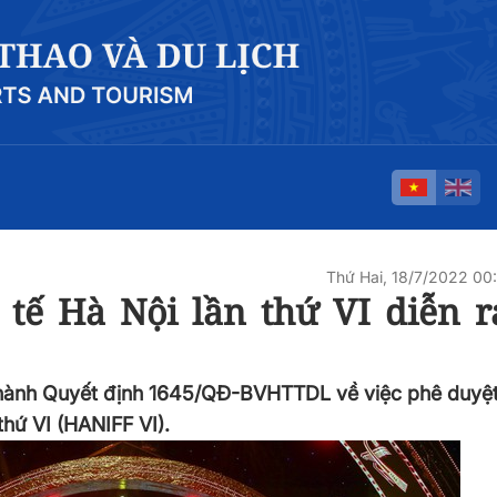
Thứ Hai, 18/7/2022 0
tế Hà Nội lần thứ VI diễn r
n hành Quyết định 1645/QĐ-BVHTTDL về việc phê duyệt
thứ VI (HANIFF VI).