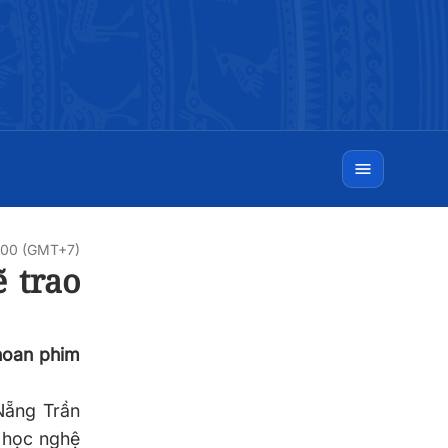
0:00 (GMT+7)
 trao
 hoan phim
Nẵng Trần
n học nghệ