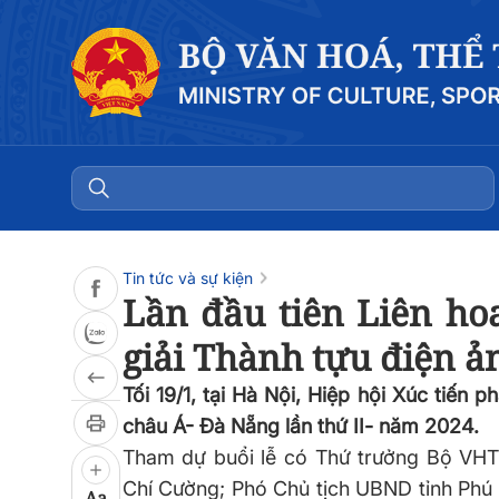
Đọc bài
0:00
/
0:00
Tin tức và sự kiện
Lần đầu tiên Liên ho
giải Thành tựu điện ả
Tối 19/1, tại Hà Nội, Hiệp hội Xúc tiến
châu Á- Đà Nẵng lần thứ II- năm 2024.
Tham dự buổi lễ có Thứ trưởng Bộ VH
Chí Cường; Phó Chủ tịch UBND tỉnh Phú 
Aa