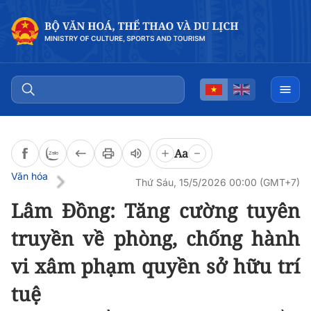
Đọc bài
0:00
/
0:00
Aa
Văn hóa
Thứ Sáu, 15/5/2026 00:00 (GMT+7)
Lâm Đồng: Tăng cường tuyên
truyền về phòng, chống hành
vi xâm phạm quyền sở hữu trí
tuệ