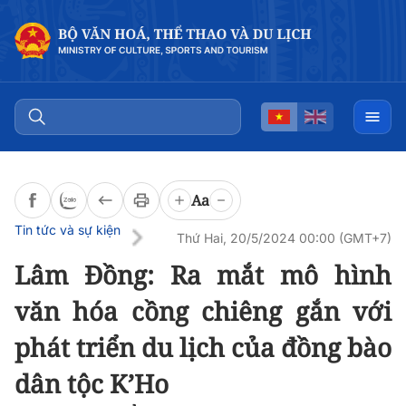
Đọc bài
0:00
/
0:00
Aa
Tin tức và sự kiện
Thứ Hai, 20/5/2024 00:00 (GMT+7)
Lâm Đồng: Ra mắt mô hình
văn hóa cồng chiêng gắn với
phát triển du lịch của đồng bào
dân tộc K’Ho