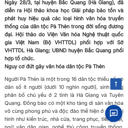
Ngày 28/3, tại huyện Bắc Quang (Hà Giang), đã
diễn ra Hội thảo khoa học Giải pháp bảo tồn và
phát huy hiệu quả các loại hình văn hóa truyền
thống của dân tộc Pà Thẻn trong đời sống đương
đại. Hội thảo do Viện Văn hóa Nghệ thuật quốc
gia Việt Nam (Bộ VHTTDL) phối hợp với Sở
VHTTDL Hà Giang; UBND huyện Bắc Quang phối
hợp tổ chức.
Nguy cơ đứt gãy văn hóa dân tộc Pà Thẻn
Người Pà Thẻn là một trong 16 dân tộc thiểu số có
dân số ít người (dưới 10 nghìn người), sinh sống
phân bố chủ yếu ở 2 tỉnh là Hà Giang và Tuyên
Quang. Đồng bào có một kho tàng di sản văn hóa
vô cùng phong phú và độc đáo thể hiện ở các loại
hình như kiến trúc, nhà cửa, trang phục, tiếng nói,
ngữ văn dân gian, nghề thủ công truyền thống,