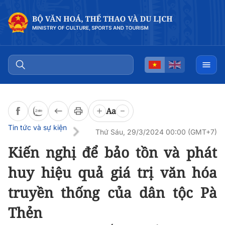
Đọc bài
0:00
/
0:00
Aa
Tin tức và sự kiện
Thứ Sáu, 29/3/2024 00:00 (GMT+7)
Kiến nghị để bảo tồn và phát
huy hiệu quả giá trị văn hóa
truyền thống của dân tộc Pà
Thẻn