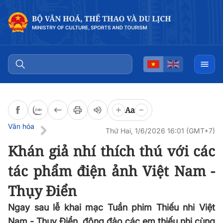
Đọc bài
0:00
/
0:00
Aa
Văn hóa
Thứ Hai, 1/6/2026 16:01 (GMT+7)
Khán giả nhí thích thú với các
tác phẩm điện ảnh Việt Nam -
Thụy Điển
Ngay sau lễ khai mạc Tuần phim Thiếu nhi Việt
Nam - Thụy Điển, đông đảo các em thiếu nhi cùng