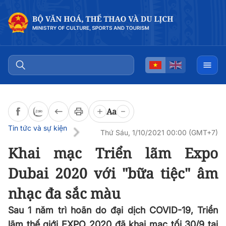
Đọc bài
0:00
/
0:00
Aa
Tin tức và sự kiện
Thứ Sáu, 1/10/2021 00:00 (GMT+7)
Khai mạc Triển lãm Expo
Dubai 2020 với "bữa tiệc" âm
nhạc đa sắc màu
Sau 1 năm trì hoãn do đại dịch COVID-19, Triển
lãm thế giới EXPO 2020 đã khai mạc tối 30/9 tại