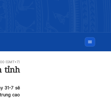
:00 (GMT+7)
 tỉnh
ày 31-7 sẽ
trung cao