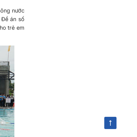
 sông nước
n Đề án số
ho trẻ em