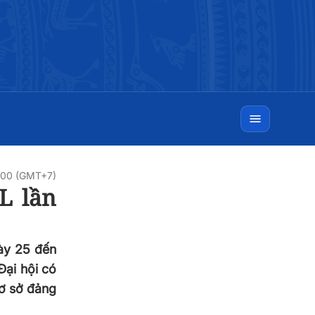
:00 (GMT+7)
L lần
gày 25 đến
Đại hội có
cơ sở đảng