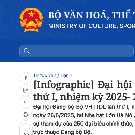
Đọc bài
0:00
/
0:00
Tin tức và sự kiện
[Infographic] Đại hộ
thứ I, nhiệm kỳ 2025-
Đại hội Đảng bộ Bộ VHTTDL lần thứ I, n
ngày 26/6/2025, tại Nhà hát Lớn Hà Nội,
sự tham dự của 250 đại biểu chính thức,
trực thuộc Đảng bộ Bộ.
Aa