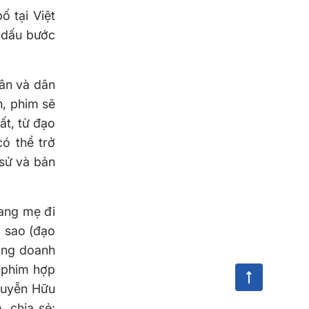
 tại Việt
 dấu bước
uân và dân
h, phim sẽ
ất, từ đạo
ó thể trở
 sử và bản
Mang mẹ đi
ì sao (đạo
ồng doanh
 phim hợp
guyễn Hữu
 chia sẻ: