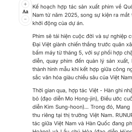
Kế hoạch hợp tác sản xuất phim về Quố
Aa
Nam từ năm 2025, song sự kiện ra mắt 
khởi động của dự án.
Phim sẽ tái hiện cuộc đời và sự nghiệp
Đại Việt giành chiến thắng trước quân x
bấm máy từ tháng 5, với sự phối hợp chặt
diễn, quay phim đến quản lý sản xuất,
thành hình mẫu khi kết hợp giữa công ng
sắc văn hóa giàu chiều sâu của Việt Nam
Thời gian qua, hợp tác Việt - Hàn ghi nh
bỏ (đạo diễn Mo Hong-jin), Điều ước cuố
diễn Kim Sung-hoon)… Trong đó, Mang m
thu riêng tại thị trường Việt Nam. RU
tác giữa Việt Nam và Hàn Quốc đang ph
Hoàng) và Lầu chú Hỏa (đạo diễn Hùng 