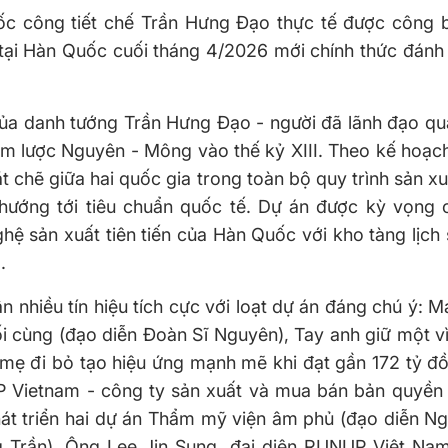
c công tiết chế Trần Hưng Đạo thực tế được công bố
tại Hàn Quốc cuối tháng 4/2026 mới chính thức đánh
 của danh tướng Trần Hưng Đạo - người đã lãnh đạo q
âm lược Nguyên - Mông vào thế kỷ XIII. Theo kế hoạc
 chẽ giữa hai quốc gia trong toàn bộ quy trình sản xu
 hướng tới tiêu chuẩn quốc tế. Dự án được kỳ vọng c
hệ sản xuất tiên tiến của Hàn Quốc với kho tàng lịch
.
ận nhiều tín hiệu tích cực với loạt dự án đáng chú ý: 
i cùng (đạo diễn Đoàn Sĩ Nguyên), Tay anh giữ một v
ẹ đi bỏ tạo hiệu ứng mạnh mẽ khi đạt gần 172 tỷ đ
NUP Vietnam - công ty sản xuất và mua bán bản quyền
át triển hai dự án Thẩm mỹ viện âm phủ (đạo diễn N
Trần). Ông Lee Jin Sung, đại diện RUNUP Việt Nam,