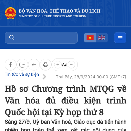
Đọc bài
0:00
/
0:00
Aa
Tin tức và sự kiện
Thứ Bảy, 28/9/2024 00:00 (GMT+7)
Hồ sơ Chương trình MTQG về
Văn hóa đủ điều kiện trình
Quốc hội tại Kỳ họp thứ 8
Sáng 27/9, Uỷ ban Văn hoá, Giáo dục đã tiến hành
phiên họp toàn thể xem xét các nội dung của