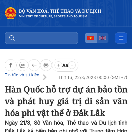
Đọc bài
0:00
/
0:00
Aa
Tin tức và sự kiện
Thứ Tư, 22/3/2023 00:00 (GMT+7)
Hàn Quốc hỗ trợ dự án bảo tồn
và phát huy giá trị di sản văn
hóa phi vật thể ở Đắk Lắk
Ngày 21/3, Sở Văn hóa, Thể thao và Du lịch tỉnh
Đắk Lắk ký biên bản ghi nhớ với Trung tâm Hợp