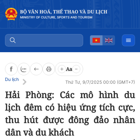
Đọc bài
0:00
/
0:00
Aa
Du lịch
Thứ Tư, 9/7/2025 00:00 (GMT+7)
Hải Phòng: Các mô hình du
lịch đêm có hiệu ứng tích cực,
thu hút được đông đảo nhân
dân và du khách