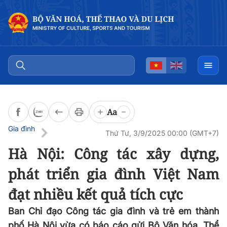
Đọc bài
0:00
/
0:00
Aa
Gia đình
Thứ Tư, 3/9/2025 00:00 (GMT+7)
Hà Nội: Công tác xây dựng,
phát triển gia đình Việt Nam
đạt nhiều kết quả tích cực
Ban Chỉ đạo Công tác gia đình và trẻ em thành
phố Hà Nội vừa có báo cáo gửi Bộ Văn hóa, Thể